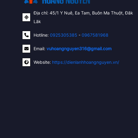
Địa chỉ: 45/1 Y Nuê, Ea Tam, Buôn Ma Thuột, Đăk
Lăk
Hotline:
0925305385
-
0967581968
Email:
vuhoangnguyen316@gmail.com
Website:
https://dienlanhhoangnguyen.vn/