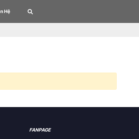
ên Hệ
FANPAGE