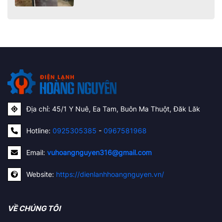
Địa chỉ: 45/1 Y Nuê, Ea Tam, Buôn Ma Thuột, Đăk Lăk
Hotline:
0925305385
-
0967581968
Email:
vuhoangnguyen316@gmail.com
Website:
https://dienlanhhoangnguyen.vn/
VỀ CHÚNG TÔI