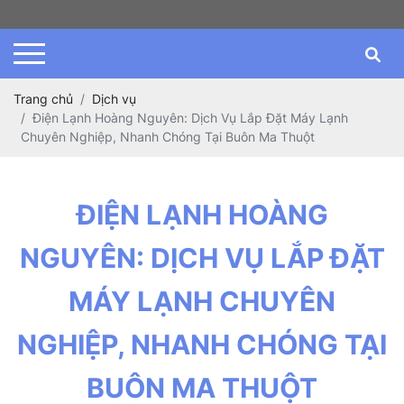
Trang chủ
Dịch vụ
Điện Lạnh Hoàng Nguyên: Dịch Vụ Lắp Đặt Máy Lạnh
Chuyên Nghiệp, Nhanh Chóng Tại Buôn Ma Thuột
ĐIỆN LẠNH HOÀNG
NGUYÊN: DỊCH VỤ LẮP ĐẶT
MÁY LẠNH CHUYÊN
NGHIỆP, NHANH CHÓNG TẠI
BUÔN MA THUỘT