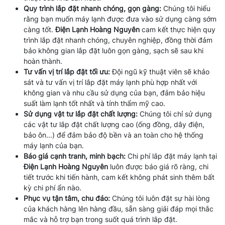
Quy trình lắp đặt nhanh chóng, gọn gàng:
Chúng tôi hiểu
rằng bạn muốn máy lạnh được đưa vào sử dụng càng sớm
càng tốt.
Điện Lạnh Hoàng Nguyên
cam kết thực hiện quy
trình lắp đặt nhanh chóng, chuyên nghiệp, đồng thời đảm
bảo không gian lắp đặt luôn gọn gàng, sạch sẽ sau khi
hoàn thành.
Tư vấn vị trí lắp đặt tối ưu:
Đội ngũ kỹ thuật viên sẽ khảo
sát và tư vấn vị trí lắp đặt máy lạnh phù hợp nhất với
không gian và nhu cầu sử dụng của bạn, đảm bảo hiệu
suất làm lạnh tốt nhất và tính thẩm mỹ cao.
Sử dụng vật tư lắp đặt chất lượng:
Chúng tôi chỉ sử dụng
các vật tư lắp đặt chất lượng cao (ống đồng, dây điện,
bảo ôn...) để đảm bảo độ bền và an toàn cho hệ thống
máy lạnh của bạn.
Báo giá cạnh tranh, minh bạch:
Chi phí lắp đặt máy lạnh tại
Điện Lạnh Hoàng Nguyên
luôn được báo giá rõ ràng, chi
tiết trước khi tiến hành, cam kết không phát sinh thêm bất
kỳ chi phí ẩn nào.
Phục vụ tận tâm, chu đáo:
Chúng tôi luôn đặt sự hài lòng
của khách hàng lên hàng đầu, sẵn sàng giải đáp mọi thắc
mắc và hỗ trợ bạn trong suốt quá trình lắp đặt.