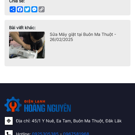
Chia sẻ:
Share
Facebook
Twitter
Messenger
Copy
Link
Bài viết khác:
Sửa Máy giặt tại Buôn Ma Thuột -
26/02/2025
Địa chỉ: 45/1 Y Nuê, Ea Tam, Buôn Ma Thuột, Đăk Lăk
Hotline:
0925305385
-
0967581968