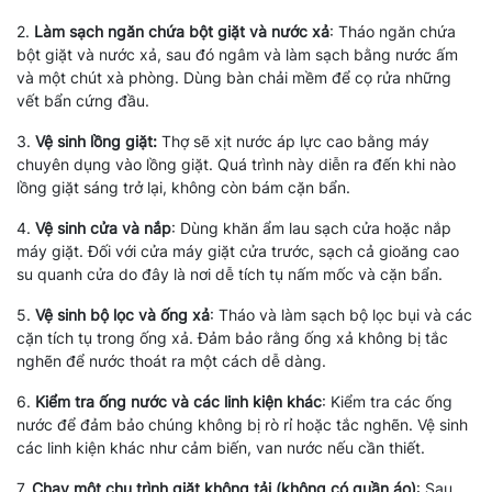
2.
Làm sạch ngăn chứa bột giặt và nước xả
: Tháo ngăn chứa
bột giặt và nước xả, sau đó ngâm và làm sạch bằng nước ấm
và một chút xà phòng. Dùng bàn chải mềm để cọ rửa những
vết bẩn cứng đầu.
3.
Vệ sinh lồng giặt:
Thợ sẽ xịt nước áp lực cao bằng máy
chuyên dụng vào lồng giặt. Quá trình này diễn ra đến khi nào
lồng giặt sáng trở lại, không còn bám cặn bẩn.
4.
Vệ sinh cửa và nắp
: Dùng khăn ẩm lau sạch cửa hoặc nắp
máy giặt. Đối với cửa máy giặt cửa trước, sạch cả gioăng cao
su quanh cửa do đây là nơi dễ tích tụ nấm mốc và cặn bẩn.
5.
Vệ sinh bộ lọc và ống xả
: Tháo và làm sạch bộ lọc bụi và các
cặn tích tụ trong ống xả. Đảm bảo rằng ống xả không bị tắc
nghẽn để nước thoát ra một cách dễ dàng.
6.
Kiểm tra ống nước và các linh kiện khác
: Kiểm tra các ống
nước để đảm bảo chúng không bị rò rỉ hoặc tắc nghẽn. Vệ sinh
các linh kiện khác như cảm biến, van nước nếu cần thiết.
7.
Chạy một chu trình giặt không tải (không có quần áo)
: Sau