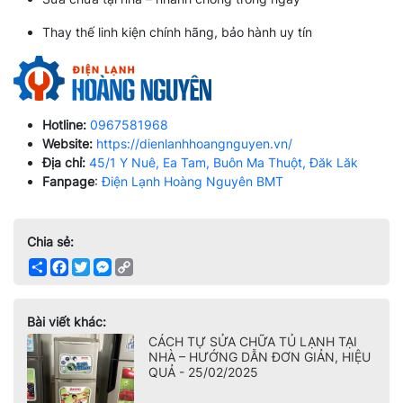
Thay thế linh kiện chính hãng, bảo hành uy tín
Hotline:
0967581968
Website:
https://dienlanhhoangnguyen.vn/
Địa chỉ:
45/1 Y Nuê, Ea Tam, Buôn Ma Thuột, Đăk Lăk
Fanpage
:
Điện Lạnh Hoàng Nguyên BMT
Chia sẻ:
Share
Facebook
Twitter
Messenger
Copy
Link
Bài viết khác:
CÁCH TỰ SỬA CHỮA TỦ LẠNH TẠI
NHÀ – HƯỚNG DẪN ĐƠN GIẢN, HIỆU
QUẢ - 25/02/2025