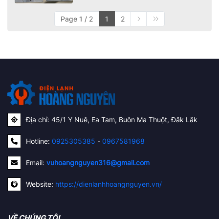
Page 1 / 2
1
2
Địa chỉ: 45/1 Y Nuê, Ea Tam, Buôn Ma Thuột, Đăk Lăk
Hotline:
0925305385
-
0967581968
Email:
vuhoangnguyen316@gmail.com
Website:
https://dienlanhhoangnguyen.vn/
VỀ CHÚNG TÔI