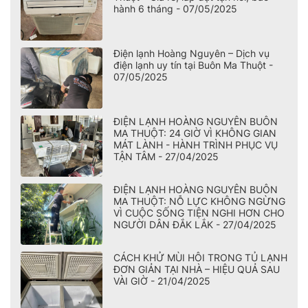
hành 6 tháng - 07/05/2025
Điện lạnh Hoàng Nguyên – Dịch vụ
điện lạnh uy tín tại Buôn Ma Thuột -
07/05/2025
ĐIỆN LẠNH HOÀNG NGUYÊN BUÔN
MA THUỘT: 24 GIỜ VÌ KHÔNG GIAN
MÁT LÀNH - HÀNH TRÌNH PHỤC VỤ
TẬN TÂM - 27/04/2025
ĐIỆN LẠNH HOÀNG NGUYÊN BUÔN
MA THUỘT: NỖ LỰC KHÔNG NGỪNG
VÌ CUỘC SỐNG TIỆN NGHI HƠN CHO
NGƯỜI DÂN ĐẮK LẮK - 27/04/2025
CÁCH KHỬ MÙI HÔI TRONG TỦ LẠNH
ĐƠN GIẢN TẠI NHÀ – HIỆU QUẢ SAU
VÀI GIỜ - 21/04/2025