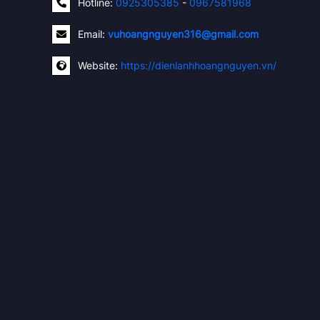
Hotline:
0925305385
-
0967581968
Email:
vuhoangnguyen316@gmail.com
Website:
https://dienlanhhoangnguyen.vn/