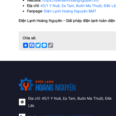
Website:
https://dienlanhhoangnguyen.vn/
Địa chỉ:
45/1 Y Nuê, Ea Tam, Buôn Ma Thuột, Đăk Lă
Fanpage
:
Điện Lạnh Hoàng Nguyên BMT
Điện Lạnh Hoàng Nguyên - Giải pháp điện lạnh toàn diện 
Chia sẻ:
Share
Facebook
Twitter
Messenger
Copy
Link
Địa chỉ: 45/1 Y Nuê, Ea Tam, Buôn Ma Thuột, Đăk
Lăk