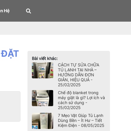
ên Hệ
 ĐẶT
Bài viết khác:
CÁCH TỰ SỬA CHỮA
TỦ LẠNH TẠI NHÀ –
HƯỚNG DẪN ĐƠN
GIẢN, HIỆU QUẢ -
25/02/2025
Chế độ blanket trong
máy giặt là gì? Lợi ích và
cách sử dụng -
25/02/2025
7 Mẹo Vặt Giúp Tủ Lạnh
Dùng Bền – Ít Hư – Tiết
Kiệm Điện - 08/05/2025