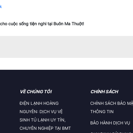
k
cho cuộc sống tiện nghi tại Buôn Ma Thuột!
VỀ CHÚNG TÔI
CHÍNH SÁCH
ĐIỆN LẠNH HOÀNG
CHÍNH SÁCH BẢO M
NGUYÊN: DỊCH VỤ VỆ
THÔNG TIN
SINH TỦ LẠNH UY TÍN,
BẢO HÀNH DỊCH VỤ
CHUYÊN NGHIỆP TẠI BMT