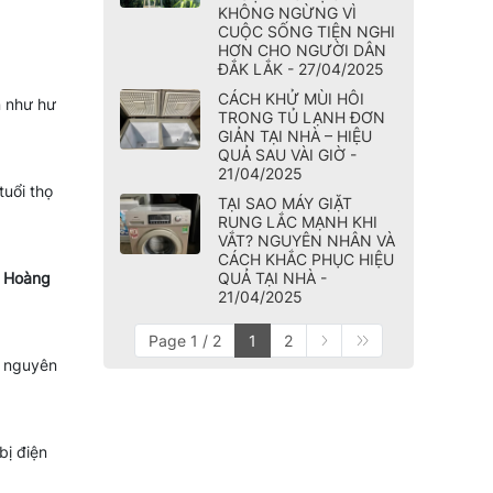
KHÔNG NGỪNG VÌ
CUỘC SỐNG TIỆN NGHI
HƠN CHO NGƯỜI DÂN
ĐẮK LẮK - 27/04/2025
CÁCH KHỬ MÙI HÔI
n như hư
TRONG TỦ LẠNH ĐƠN
GIẢN TẠI NHÀ – HIỆU
QUẢ SAU VÀI GIỜ -
21/04/2025
tuổi thọ
TẠI SAO MÁY GIẶT
RUNG LẮC MẠNH KHI
VẮT? NGUYÊN NHÂN VÀ
CÁCH KHẮC PHỤC HIỆU
QUẢ TẠI NHÀ -
h Hoàng
21/04/2025
Page 1 / 2
1
2
a nguyên
bị điện