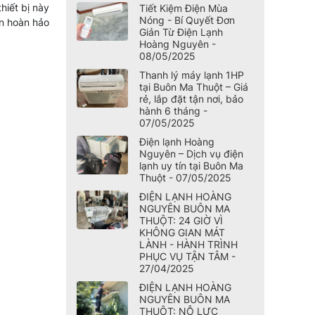
hiết bị này
Tiết Kiệm Điện Mùa
Nóng - Bí Quyết Đơn
ọn hoàn hảo
Giản Từ Điện Lạnh
Hoàng Nguyên -
08/05/2025
Thanh lý máy lạnh 1HP
tại Buôn Ma Thuột – Giá
rẻ, lắp đặt tận nơi, bảo
hành 6 tháng -
07/05/2025
Điện lạnh Hoàng
Nguyên – Dịch vụ điện
lạnh uy tín tại Buôn Ma
Thuột - 07/05/2025
ĐIỆN LẠNH HOÀNG
NGUYÊN BUÔN MA
THUỘT: 24 GIỜ VÌ
KHÔNG GIAN MÁT
LÀNH - HÀNH TRÌNH
PHỤC VỤ TẬN TÂM -
27/04/2025
ĐIỆN LẠNH HOÀNG
NGUYÊN BUÔN MA
THUỘT: NỖ LỰC